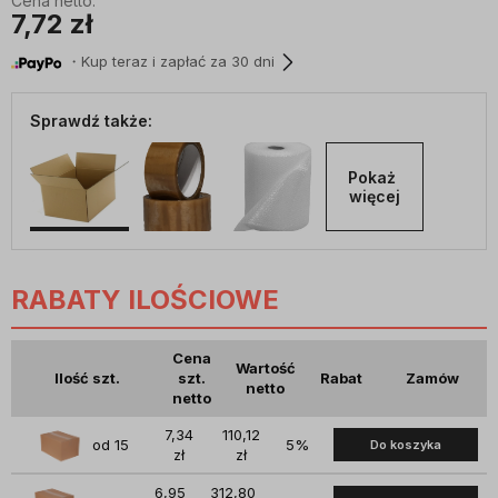
Cena netto:
7,72 zł
・Kup teraz i zapłać za 30 dni
Sprawdź także:
Pokaż 
więcej
RABATY ILOŚCIOWE
Cena
Wartość
Ilość szt.
szt.
Rabat
Zamów
netto
netto
7,34
110,12
od 15
5%
Do koszyka
zł
zł
6,95
312,80