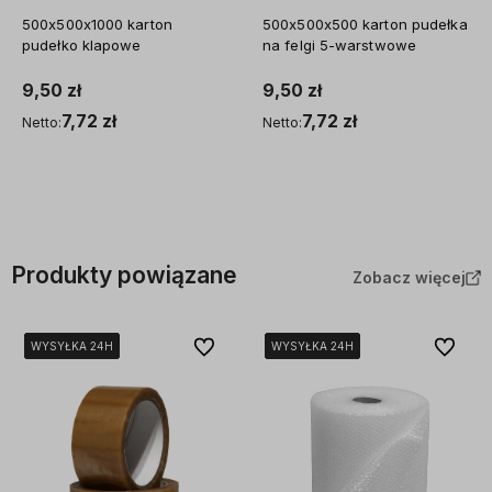
500x500x1000 karton
500x500x500 karton pudełka
pudełko klapowe
na felgi 5-warstwowe
9,50 zł
9,50 zł
7,72 zł
7,72 zł
Netto:
Netto:
Do koszyka
Do koszyka
Produkty powiązane
Zobacz więcej
Do ulubionych
Do ulubi
WYSYŁKA 24H
WYSYŁKA 24H
WYSYŁKA 24H
WYSYŁKA 24H
WYSYŁKA 24H
WYSYŁKA 24H
WYSYŁKA 24H
WYSYŁKA 24H
WYSYŁKA 24H
WYSYŁKA 24H