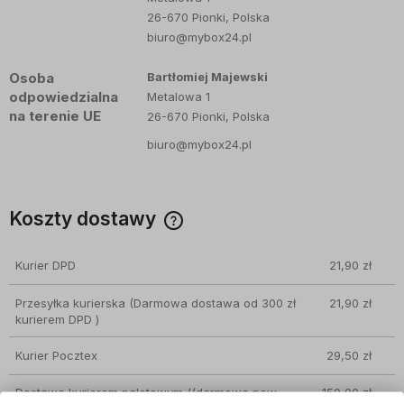
26-670 Pionki, Polska
biuro@mybox24.pl
Osoba
Bartłomiej Majewski
odpowiedzialna
Metalowa 1
na terenie UE
26-670 Pionki, Polska
biuro@mybox24.pl
Koszty dostawy
Cena nie zawiera ewentualnych kosztów płatności
Kurier DPD
21,90 zł
Przesyłka kurierska
(Darmowa dostawa od 300 zł
21,90 zł
kurierem DPD )
Kurier Pocztex
29,50 zł
Dostawa kurierem paletowym
((darmowa pow.
150,00 zł