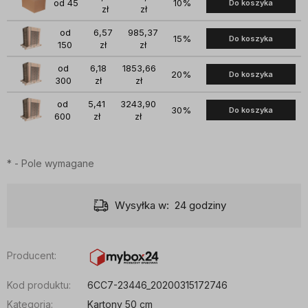
od 45
10%
Do koszyka
zł
zł
od
6,57
985,37
15%
Do koszyka
150
zł
zł
od
6,18
1853,66
20%
Do koszyka
300
zł
zł
od
5,41
3243,90
30%
Do koszyka
600
zł
zł
*
- Pole wymagane
Wysyłka w:
24 godziny
Producent:
Kod produktu:
6CC7-23446_20200315172746
Kategoria:
Kartony 50 cm