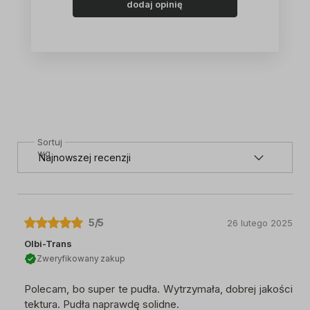
dodaj opinię
Sortuj
wg
5
/5
26 lutego 2025
Olbi-Trans
Zweryfikowany zakup
Polecam, bo super te pudła. Wytrzymała, dobrej jakości
tektura. Pudła naprawdę solidne.