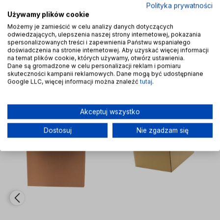
1200 zł brutto))
Polityka prywatności
Używamy plików cookie
odbiór osobisty
(odbiór w siedzibie firmy)
0,00 zł
Możemy je zamieścić w celu analizy danych dotyczących
odwiedzających, ulepszenia naszej strony internetowej, pokazania
spersonalizowanych treści i zapewnienia Państwu wspaniałego
doświadczenia na stronie internetowej. Aby uzyskać więcej informacji
Inne z tej kategorii
na temat plików cookie, których używamy, otwórz ustawienia.
Dane są gromadzone w celu personalizacji reklam i pomiaru
skuteczności kampanii reklamowych. Dane mogą być udostępniane
Google LLC, więcej informacji można znaleźć
tutaj
.
bionych
bionych
Do ulubionych
Do ulubionych
Do ulubi
Do ulubi
Akceptuj wszystko
Dostosuj
Nie zgadzam się