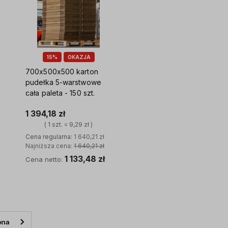
15%
OKAZJA
700x500x500 karton
pudełka 5-warstwowe
cała paleta - 150 szt.
1 394,18 zł
( 1 szt. = 9,29 zł )
Cena regularna:
1 640,21 zł
Najniższa cena:
1 640,21 zł
1 133,48 zł
Cena netto:
Do koszyka