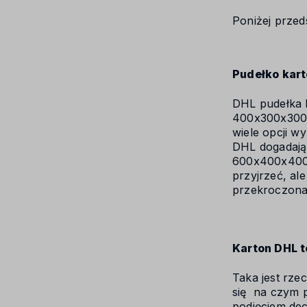
Poniżej prze
Pudełko kar
DHL pudełka 
400x300x300.
wiele opcji w
DHL dogadają
600x400x400 
przyjrzeć, al
przekroczona 
Karton DHL 
Taka jest rze
się na czym po
podjęciem dec