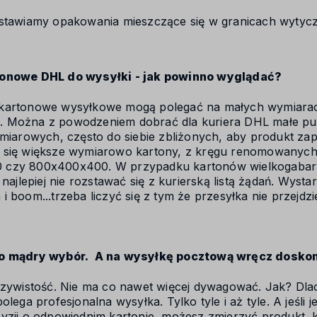
dstawiamy opakowania mieszczące się w granicach wyty
tonowe DHL do wysyłki - jak powinno wyglądać?
kartonowe wysyłkowe mogą polegać na małych wymiarac
 Można z powodzeniem dobrać dla kuriera DHL małe pu
ymiarowych, często do siebie zbliżonych, aby produkt za
 się większe wymiarowo kartony, z kręgu renomowanyc
czy 800x400x400. W przypadku kartonów wielkogabaryt
e najlepiej nie rozstawać się z kurierską listą żądań. Wys
i boom...trzeba liczyć się z tym że przesyłka nie przejdzi
to mądry wybór. A na wysyłkę pocztową wręcz dosko
czywistość. Nie ma co nawet więcej dywagować. Jak? Dla
lega profesjonalna wysyłka. Tylko tyle i aż tyle. A jeśli j
yzji o odpowiednim kartonie, możesz zmierzyć produkt, 