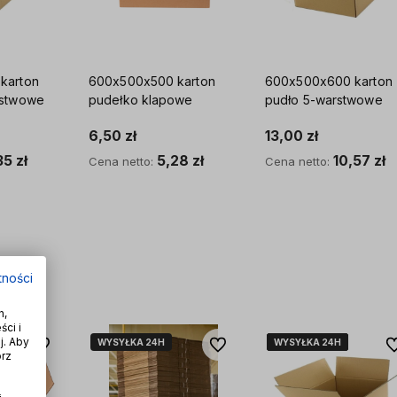
n
600x500x500 karton
600x500x600 karton
5-warstwowe
pudełko klapowe
pudło 5-warstwowe
6,50 zł
13,00 zł
35 zł
5,28 zł
10,57 zł
Cena netto:
Cena netto:
yka
Do koszyka
Do koszyka
tności
h,
ci i
j. Aby
WYSYŁKA 24H
WYSYŁKA 24H
WYSYŁKA 24H
WYSYŁKA 24H
WYSYŁKA 24H
WYSYŁKA 24H
Do ulubionych
Do ulubionych
Do
órz
i