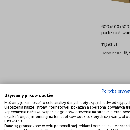
600x500x500 karto
pudełka 
11,50 zł
9,
Cena netto:
Do kosz
Polityka prywa
Używamy plików cookie
Możemy je zamieścić w celu analizy danych dotyczących odwiedzającyc
ulepszenia naszej strony internetowej, pokazania spersonalizowanych treś
zapewnienia Państwu wspaniałego doświadczenia na stronie internetowe
WYSYŁKA 24H
WYSYŁKA 24H
WYSYŁKA 24H
WYSYŁKA 24H
WYSYŁKA 24H
uzyskać więcej informacji na temat plików cookie, których używamy, otw
ustawienia.
Dane są gromadzone w celu personalizacji reklam i pomiaru skutecznośc