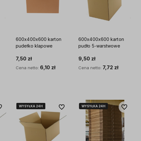
600x400x600 karton
600x400x600 karton
pudełko klapowe
pudło 5-warstwowe
7,50 zł
9,50 zł
6,10 zł
7,72 zł
Cena netto:
Cena netto:
Do koszyka
Do koszyka
WYSYŁKA 24H
WYSYŁKA 24H
WYSYŁKA 24H
WYSYŁKA 24H
WYSYŁKA 24H
WYSYŁKA 24H
 ulubionych
Do ulubionych
Do ulubio