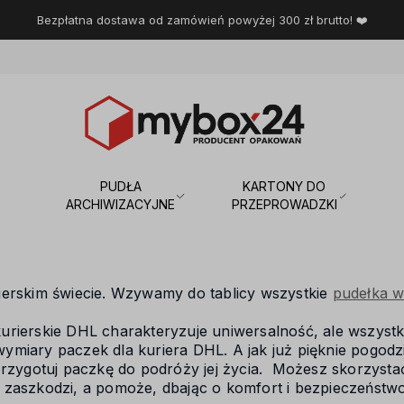
Bezpłatna dostawa od zamówień powyżej 300 zł brutto! ❤️
PUDŁA
KARTONY DO
ARCHIWIZACYJNE
PRZEPROWADZKI
erskim świecie. Wzywamy do tablicy wszystkie
pudełka 
rierskie DHL charakteryzuje uniwersalność, ale wszystk
miary paczek dla kuriera DHL. A jak już pięknie pogodzi
przygotuj paczkę do podróży jej życia. Możesz skorzystać
 zaszkodzi, a pomoże, dbając o komfort i bezpieczeństw