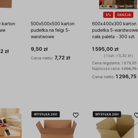
5%
OKAZJA
 karton
500x500x500 karton
600x400x300 karton
owe
pudełka na felgi 5-
pudełka 5-warstwowe
warstwowe
cała paleta - 300 szt.
9,50 zł
1 595,00 zł
ostawy
Rodzinna firma z wieloletnim
Wyspecjalizowane maszyn
2 zł
doświadczeniem. Na rynku
wykwalifikowana załoga c
( 1 szt. = 5,32 zł )
7,72 zł
Cena netto:
opakowań funkcjonuje od 1995
wiodącym producentem o
Cena regularna:
1 678,95 
yka
roku, a działalność internetowa
na rynku!
Najniższa cena:
1 296,75 
rozwija się nieustannie dzięki
Do koszyka
1 296,75 
Cena netto:
wykwalifikowanym specjalistom.
Piękną konsekwencją rozwoju są
zróżnicowane rodzaje kartonów,
Do koszyka
które mamy do zaoferowania
klientom.
WYSYŁKA 24H
WYSYŁKA 24H
WYSYŁKA 24H
WYSYŁKA 24H
WYSYŁKA 24H
WYSYŁKA 24H
Do ulubionych
Do