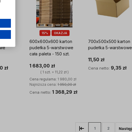
j
15%
OKAZJA
karton
600x600x600 karton
700x500x500 karton
owe
pudełka 5-warstwowe
pudełka 5-warstwowe
cała paleta - 150 szt.
11,50 zł
1 683,00 zł
0 zł
9,35 zł
Cena netto:
( 1 szt. = 11,22 zł )
Cena regularna:
1 980,00 zł
yka
Do koszyka
Najniższa cena:
1 950,00 zł
1 368,29 zł
Cena netto:
Do koszyka
1
2