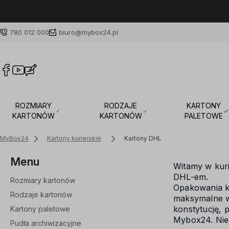
780 012 000
biuro@mybox24.pl
ROZMIARY
RODZAJE
KARTONY
KARTONÓW
KARTONÓW
PALETOWE
MyBox24
Kartony kurierskie
Kartony DHL
Menu
Witamy w kuri
DHL-em.
Rozmiary kartonów
Opakowania ku
Rodzaje kartonów
maksymalne wy
konstytucję, 
Kartony paletowe
Mybox24. Nie
Pudła archiwizacyjne