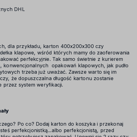
cznych DHL
h, dla przykładu, karton 400x200x300 czy
dełka klapowe, wśród których mamy do zaoferowania
pakować perfekcyjnie. Tak samo świetnie z kurierem
h, konwencjonalnych opakowań klapowych, jak pudło
owych trzeba już uważać. Zawsze warto się im
tarczy, że dopuszczalna długość kartonu zostanie
e przez system weryfikacji.
nały
czego? Po co? Dodaj karton do koszyka i przekonaj
esteś perfekcjonistką...albo perfekcjonistą, przed
który potrzebujesz zapakować. Upewnij się 2 razy czy