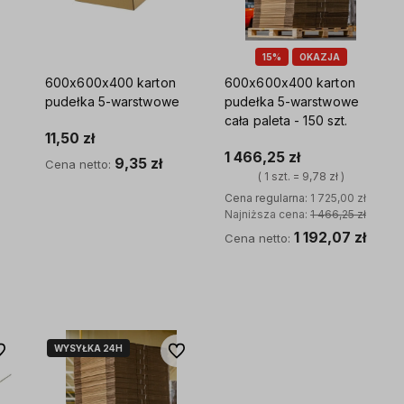
15%
OKAZJA
600x600x400 karton
600x600x400 karton
pudełka 5-warstwowe
pudełka 5-warstwowe
cała paleta - 150 szt.
11,50 zł
1 466,25 zł
9,35 zł
Cena netto:
( 1 szt. = 9,78 zł )
Cena regularna:
1 725,00 zł
Do koszyka
Najniższa cena:
1 466,25 zł
1 192,07 zł
Cena netto:
Do koszyka
WYSYŁKA 24H
 ulubionych
Do ulubionych