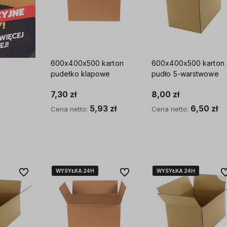
600x400x500 karton
600x400x500 karton
pudełko klapowe
pudło 5-warstwowe
7,30 zł
8,00 zł
5,93 zł
6,50 zł
Cena netto:
Cena netto:
Do koszyka
Do koszyka
WYSYŁKA 24H
WYSYŁKA 24H
WYSYŁKA 24H
WYSYŁKA 24H
WYSYŁKA 24H
WYSYŁKA 24H
WYSYŁKA 24H
WYSYŁKA 24H
WYSYŁKA 24H
WYSYŁKA 24H
Do ulubionych
Do ulubionych
Do