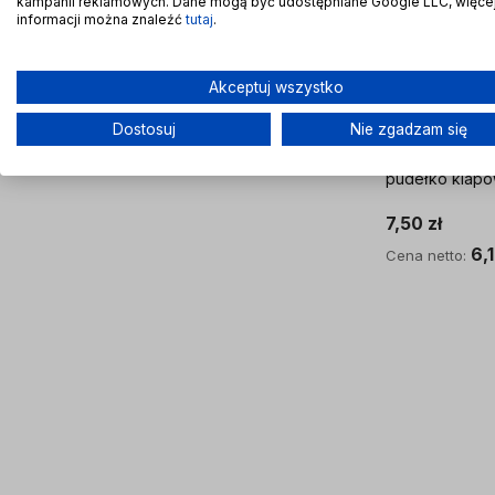
kampanii reklamowych. Dane mogą być udostępniane Google LLC, więce
informacji można znaleźć
tutaj
.
Akceptuj wszystko
Dostosuj
Nie zgadzam się
600x600x400 
pudełko klap
7,50 zł
6,1
Cena netto:
Do kosz