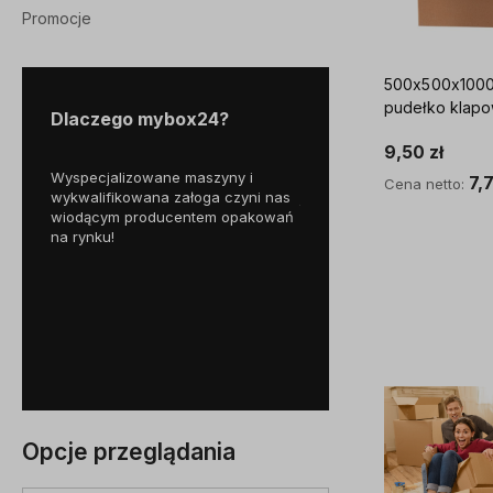
Promocje
500x500x1000
pudełko klap
Dlaczego mybox24?
9,50 zł
Wyspecjalizowane maszyny i
Skorzystaj z darmowej d
7,7
Cena netto:
wykwalifikowana załoga czyni nas
już od
250 zł!
995
wiodącym producentem opakowań
Do kosz
owa
na rynku!
i
tom.
u są
nów,
a
Opcje przeglądania