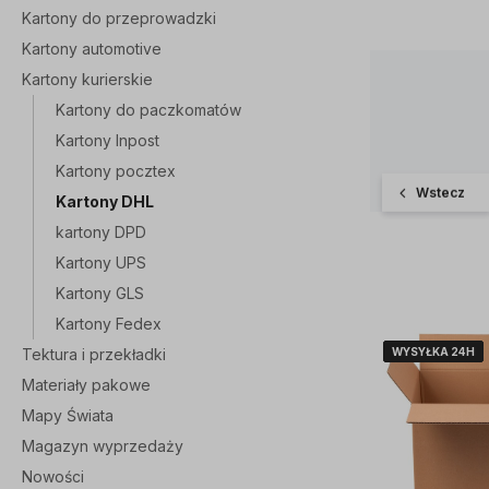
Kartony do przeprowadzki
Kartony automotive
Kartony kurierskie
Kartony do paczkomatów
Kartony Inpost
Kartony pocztex
Wstecz
Kartony DHL
kartony DPD
Kartony UPS
Kartony GLS
Kartony Fedex
Tektura i przekładki
WYSYŁKA 24H
WYSYŁKA 24H
WYSYŁKA 24H
WYSYŁKA 24H
WYSYŁKA 24H
Materiały pakowe
Mapy Świata
Magazyn wyprzedaży
Nowości