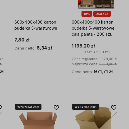
10%
OKAZJA
600x400x400 karton
600x400x400 karton
pudełka 5-warstwowe
pudełka 5-warstwowe
cała paleta - 200 szt.
7,80 zł
1 195,20 zł
y i
6,34 zł
Cena netto:
zyni nas
( 1 szt. = 5,98 zł )
pakowań
zł
Cena regularna:
1 328,00 zł
Do koszyka
zł
Najniższa cena:
1 058,00 zł
zł
971,71 zł
Cena netto:
Do koszyka
WYSYŁKA 24H
WYSYŁKA 24H
WYSYŁKA 24H
WYSYŁKA 24H
WYSYŁKA 24H
WYSYŁKA 24H
 ulubionych
Do ulubionych
Do ulubio