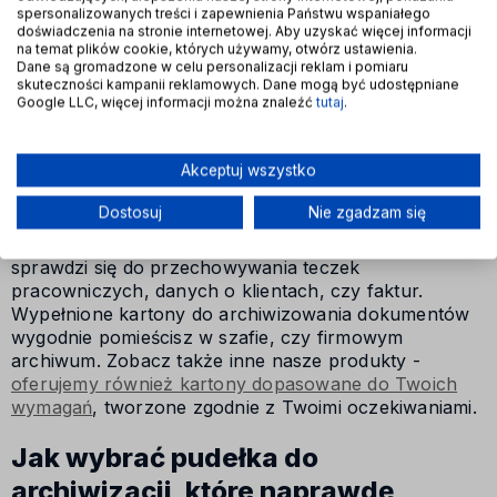
i opakowań
oferujemy produkty, które rozwiążą Twoje
spersonalizowanych treści i zapewnienia Państwu wspaniałego
doświadczenia na stronie internetowej. Aby uzyskać więcej informacji
problemy. Możesz zyskać prosty sposób na
na temat plików cookie, których używamy, otwórz ustawienia.
uporządkowanie całej dokumentacji oraz mieć do niej
Dane są gromadzone w celu personalizacji reklam i pomiaru
dostęp zawsze wtedy, kiedy tego potrzebujesz.
skuteczności kampanii reklamowych. Dane mogą być udostępniane
Google LLC, więcej informacji można znaleźć
tutaj
.
Kartony archiwizacyjne są przystosowane zarówno
do przechowywania w nich samych dokumentów
papierowych, jak też segregatorów. Pomieszczą kartki
Akceptuj wszystko
w formacie A4. Dostępne są różne rozmiary, dzięki
czemu możesz wybrać model, w którym zmieścisz
Dostosuj
Nie zgadzam się
zarówno jeden, jak też kilka segregatorów
jednocześnie. Jest to rozwiązanie, które doskonale
sprawdzi się do przechowywania teczek
pracowniczych, danych o klientach, czy faktur.
Wypełnione kartony do archiwizowania dokumentów
wygodnie pomieścisz w szafie, czy firmowym
archiwum. Zobacz także inne nasze produkty -
oferujemy również kartony dopasowane do Twoich
wymagań
, tworzone zgodnie z Twoimi oczekiwaniami.
Jak wybrać pudełka do
archiwizacji, które naprawdę