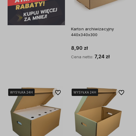
Karton archiwizacyjny
440x340x300
8,90 zł
7,24 zł
Cena netto:
Do koszyka
Do ulubionych
Do ulubi
WYSYŁKA 24H
WYSYŁKA 24H
WYSYŁKA 24H
WYSYŁKA 24H
WYSYŁKA 24H
WYSYŁKA 24H