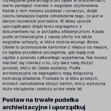
rozwiązanie gwarantujące porządek w dokumentach,
warto pamiętać również o wygodzie użytkowania.
Każde z nich możesz podpisać i oznaczyć, dzięki
czemu łatwiejsze będzie odnalezienie tego, co jest w
danym momencie potrzebne. W łatwy sposób
uporządkujesz dzięki temu segregatory z
dokumentami np. w porządku alfabetycznym. Każde
pudło archiwizacyjne z naszej oferty ma także
wygodne uchwyty, w które można wsunąć dłonie.
Ułatwi to przenoszenie kartonów z miejsca na miejsce,
co będzie przydatne szczególnie, gdy będą one
ciężkie z powodu całkowitego wypełnienia. Nie musisz
martwić się również o to, czy dasz radę złożyć
produkt, który do Ciebie wyślemy. Pudła
archiwizacyjne na segregatory mają dołączoną
instrukcję składania. Pozwala to w kilku prostych
krokach samodzielnie złożyć karton, który wytrzyma
duże obciążenia i posłuży przez wiele lat.
Postaw na trwałe pudełka
archiwizacyjne i uporządkuj