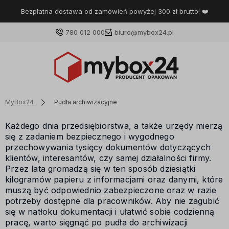
Bezpłatna dostawa od zamówień powyżej 300 zł brutto! ❤️
780 012 000
biuro@mybox24.pl
MyBox24
Pudła archiwizacyjne
Każdego dnia przedsiębiorstwa, a także urzędy mierzą
się z zadaniem bezpiecznego i wygodnego
przechowywania tysięcy dokumentów dotyczących
klientów, interesantów, czy samej działalności firmy.
Przez lata gromadzą się w ten sposób dziesiątki
kilogramów papieru z informacjami oraz danymi, które
muszą być odpowiednio zabezpieczone oraz w razie
potrzeby dostępne dla pracowników. Aby nie zagubić
się w natłoku dokumentacji i ułatwić sobie codzienną
pracę, warto sięgnąć po pudła do archiwizacji