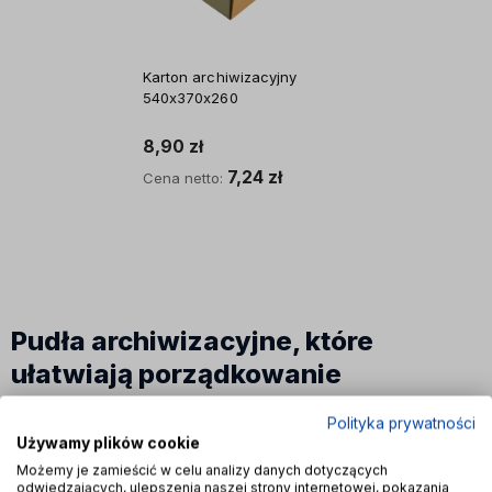
Karton archiwizacyjny
540x370x260
8,90 zł
7,24 zł
Cena netto:
Do koszyka
Pudła archiwizacyjne, które
ułatwiają porządkowanie
dokumentów
Polityka prywatności
Używamy plików cookie
Nie musisz już szukać miejsca na zalegające
Możemy je zamieścić w celu analizy danych dotyczących
dokumenty w swojej firmie.
Jako producent kartonów
odwiedzających, ulepszenia naszej strony internetowej, pokazania