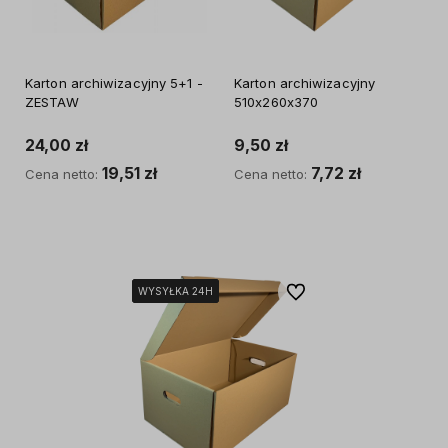
Karton archiwizacyjny 5+1 -
Karton archiwizacyjny
ZESTAW
510x260x370
24,00 zł
9,50 zł
19,51 zł
7,72 zł
Cena netto:
Cena netto:
Do koszyka
Do koszyka
Do ulubionych
WYSYŁKA 24H
WYSYŁKA 24H
WYSYŁKA 24H
WYSYŁKA 24H