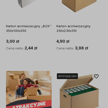
Karton archiwizacyjny ,,BOX''
Karton archiwizacyjny
350x100x250
330x230x310
3,00 zł
4,90 zł
2,44 zł
3,98 zł
Cena netto:
Cena netto:
Do koszyka
Do koszyka
Do ulubi
WYSYŁKA 24H
WYSYŁKA 24H
WYSYŁKA 24H