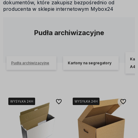
dokumentów, które zakupisz bezpośrednio od
producenta w sklepie internetowym Mybox24
Pudła archiwizacyjne
Kar
Pudła archiwizacyjne
Kartony na segregatory
A4
Do ulubionych
Do ulubi
WYSYŁKA 24H
WYSYŁKA 24H
WYSYŁKA 24H
WYSYŁKA 24H
WYSYŁKA 24H
WYSYŁKA 24H