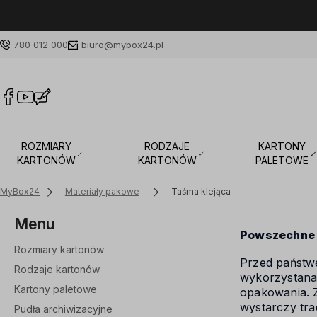
780 012 000
biuro@mybox24.pl
ROZMIARY
RODZAJE
KARTONY
KARTONÓW
KARTONÓW
PALETOWE
MyBox24
Materiały pakowe
Taśma klejąca
Menu
Powszechne 
Rozmiary kartonów
Przed państwe
Rodzaje kartonów
wykorzystana 
Kartony paletowe
opakowania. 
wystarczy tra
Pudła archiwizacyjne