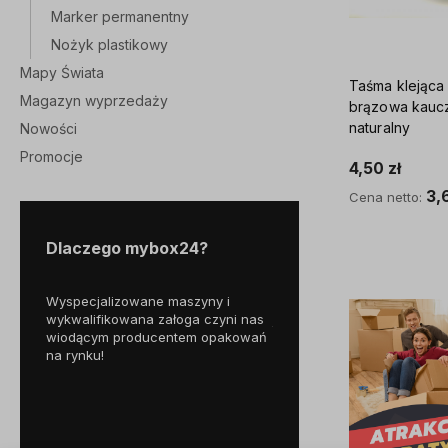
Marker permanentny
Nożyk plastikowy
Mapy Świata
Taśma klejąca
Magazyn wyprzedaży
brązowa kauc
naturalny
Nowości
Promocje
4,50 zł
3,
Cena netto:
Do kosz
Dlaczego mybox24?
Wyspecjalizowane maszyny i
Skorzystaj z darmowej d
wykwalifikowana załoga czyni nas
już od
250 zł!
995
wiodącym producentem opakowań
owa
na rynku!
i
tom.
u są
nów,
a