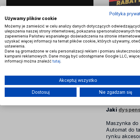
Polityka prywa
Używamy plików cookie
Możemy je zamieścić w celu analizy danych dotyczących odwiedzającyc
Opcje przeglądania
ulepszenia naszej strony internetowej, pokazania spersonalizowanych treś
zapewnienia Państwu wspaniałego doświadczenia na stronie internetowe
uzyskać więcej informacji na temat plików cookie, których używamy, otw
Mocna taśma
ustawienia.
Cena: (wybierz)
Dane są gromadzone w celu personalizacji reklam i pomiaru skutecznośc
Ciężkie karto
kampanii reklamowych. Dane mogą być udostępniane Google LLC, więce
informacji można znaleźć
tutaj
.
sytuacjach os
skrawek mocn
Zwinięta w ro
Akceptuj wszystko
przekształca 
Dostosuj
Nie zgadzam się
Jaki
dyspens
Maszynka do t
Automat do ta
rynku akceso