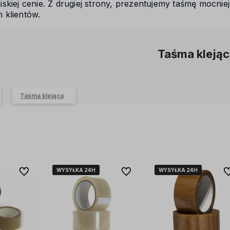
skiej cenie. Z drugiej strony, prezentujemy taśmę mocni
 klientów.
Taśma kleją
Taśma klejąca
WYSYŁKA 24H
WYSYŁKA 24H
WYSYŁKA 24H
WYSYŁKA 24H
Do ulubionych
Do ulubionych
Do