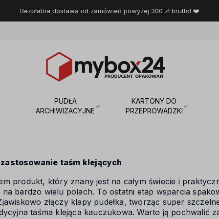
Bezpłatna dostawa od zamówień powyżej 300 zł brutto! ❤️
PUDŁA
KARTONY DO
ARCHIWIZACYJNE
PRZEPROWADZKI
zastosowanie taśm klejących
m produkt, który znany jest na całym świecie i praktyczn
na bardzo wielu polach. To ostatni etap wsparcia spako
Zjawiskowo złączy klapy pudełka, tworząc super szczel
dycyjna taśma klejąca kauczukowa. Warto ją pochwalić z