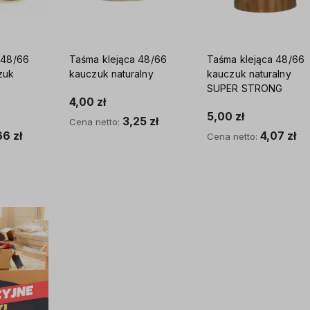
 48/66
Taśma klejąca 48/66
Taśma klejąca 48/66
zuk
kauczuk naturalny
kauczuk naturalny
SUPER STRONG
4,00 zł
5,00 zł
3,25 zł
Cena netto:
66 zł
4,07 zł
Cena netto:
Do koszyka
yka
Do koszyka
ostawy
Rodzinna firma z wieloletnim
Wyspecjalizowane maszyn
doświadczeniem. Na rynku
wykwalifikowana załoga c
opakowań funkcjonuje od 1995
wiodącym producentem o
roku, a działalność internetowa
na rynku!
rozwija się nieustannie dzięki
wykwalifikowanym specjalistom.
Piękną konsekwencją rozwoju są
zróżnicowane rodzaje kartonów,
które mamy do zaoferowania