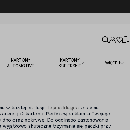
KARTONY
KARTONY
WIĘCEJ
AUTOMOTIVE
KURIERSKIE
Wybierz coś dla siebie z naszej aktualnej
oferty lub zaloguj się, aby przywrócić dodane
produkty do listy z poprzedniej sesji.
ie w każdej profesji.
Taśma klejąca
zostanie
wanego już kartonu. Perfekcyjna klamra Twojego
ne dno oraz pokrywę. Do ogólnego zastosowania
a wyjątkowo skuteczne trzymanie się paczki przy