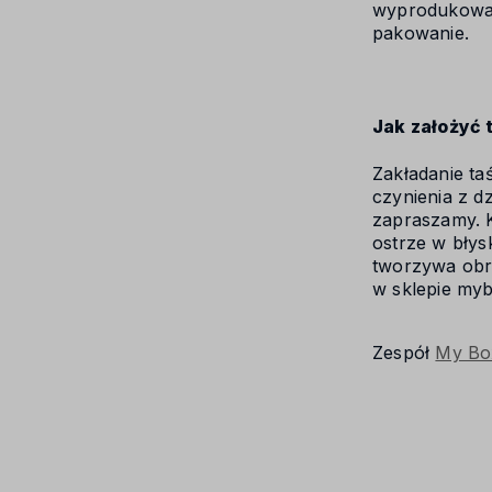
wyprodukowan
pakowanie.
Jak założyć
Zakładanie ta
czynienia z d
zapraszamy. K
ostrze w bły
tworzywa obra
w sklepie my
Zespół
My Bo