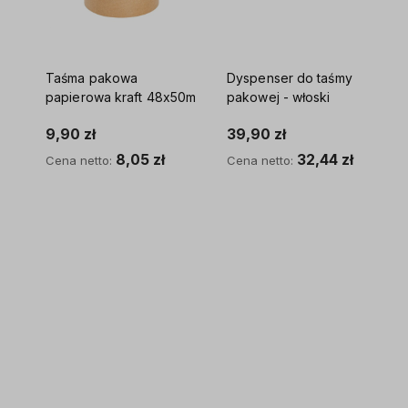
Taśma pakowa
Dyspenser do taśmy
papierowa kraft 48x50m
pakowej - włoski
9,90 zł
39,90 zł
8,05 zł
32,44 zł
Cena netto:
Cena netto:
Do koszyka
Do koszyka
y i
zyni nas
pakowań