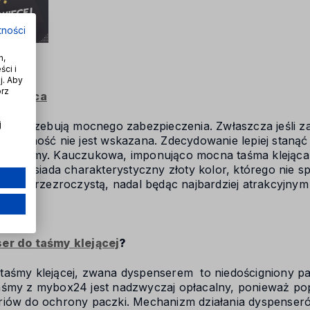
klientom.
tności
h,
ci i
j. Aby
órz
 klejąca
i
ny potrzebują mocnego zabezpieczenia. Zwłaszcza jeśli z
j
zczędność nie jest wskazana. Zdecydowanie lepiej stanąć 
ej taśmy. Kauczukowa, imponująco mocna taśma klejąca
lce, posiada charakterystyczny złoty kolor, którego nie s
się w przezroczystą, nadal będąc najbardziej atrakcyjny
er do taśmy klejącej
?
aśmy klejącej, zwana dyspenserem to niedościgniony pa
śmy z mybox24 jest nadzwyczaj opłacalny, ponieważ popi
riów do ochrony paczki. Mechanizm działania dyspenseró