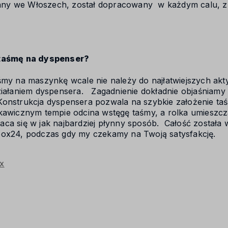
y we Włoszech, został dopracowany w każdym calu, z u
 taśmę na dyspenser?
śmy na maszynkę wcale nie należy do najłatwiejszych akt
ziałaniem dyspensera. Zagadnienie dokładnie objaśniamy
onstrukcja dyspensera pozwala na szybkie założenie taś
skawicznym tempie odcina wstęgę taśmy, a rolka umieszc
ca się w jak najbardziej płynny sposób. Całość została 
box24, podczas gdy my czekamy
na Twoją satysfakcję.
x