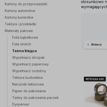
stosunkowo ni
Kartony do przeprowadzki
wymagających
Kartony automotive
Kartony kurierskie
Tektura i przekładki
Materiały pakowe
Folia bąbelkowa
Folia stretch
Wstecz
Taśma klejąca
Wypełniacz skropak
Wypełniacz papierowy
Wypełniacz ozdobny
Tektura budowlana
WYSYŁKA 24H
WYSYŁKA 24H
Narożniki tekturowe
Papier do pakowania
Taśmy do pakowania paczek
Dyspenser