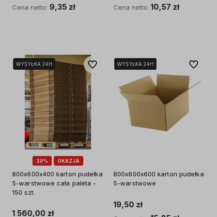
9,35 zł
10,57 zł
Cena netto:
Cena netto:
Do koszyka
Do koszyka
Do ulubionych
Do ulubi
WYSYŁKA 24H
WYSYŁKA 24H
WYSYŁKA 24H
WYSYŁKA 24H
WYSYŁKA 24H
20%
OKAZJA
800x600x400 karton pudełka
800x600x600 karton pudełka
5-warstwowe cała paleta -
5-warstwowe
150 szt.
19,50 zł
1 560,00 zł