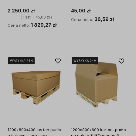
2 250,00 zł
45,00 zł
( 1 szt. = 45,00 zł )
36,59 zł
Cena netto:
1 829,27 zł
Cena netto:
Do koszyka
Do koszyka
Do ulubionych
Do ulubi
WYSYŁKA 24H
WYSYŁKA 24H
WYSYŁKA 24H
WYSYŁKA 24H
WYSYŁKA 24H
WYSYŁKA 24H
1200x800x400 karton pudło
1200x800x600 karton, pudło
paletowe + pokrywa
na paletę EURO mocne 5-