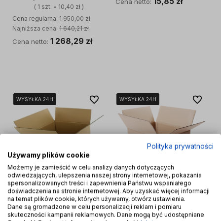
15,85 zł
Cena netto:
( 1 szt. = 10,40 zł )
Cena regularna:
1 950,00 zł
Do koszyka
Najniższa cena:
1 640,21 zł
1 268,29 zł
Cena netto:
Do koszyka
Do ulubionych
Do ulubi
WYSYŁKA 24H
WYSYŁKA 24H
WYSYŁKA 24H
WYSYŁKA 24H
WYSYŁKA 24H
WYSYŁKA 24H
WYSYŁKA 24H
WYSYŁKA 24H
Polityka prywatności
Używamy plików cookie
Możemy je zamieścić w celu analizy danych dotyczących
odwiedzających, ulepszenia naszej strony internetowej, pokazania
spersonalizowanych treści i zapewnienia Państwu wspaniałego
doświadczenia na stronie internetowej. Aby uzyskać więcej informacji
na temat plików cookie, których używamy, otwórz ustawienia.
Dane są gromadzone w celu personalizacji reklam i pomiaru
800x600x700 karton pudło
1000x500x500 karton pudło
skuteczności kampanii reklamowych. Dane mogą być udostępniane
5-warstwowe
5-warstwowe