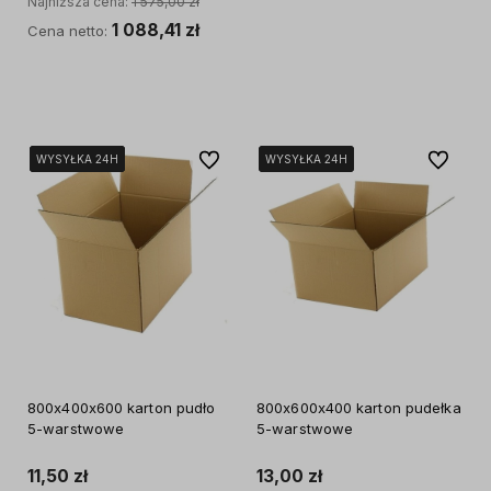
Najniższa cena:
1 575,00 zł
1 088,41 zł
Cena netto:
Do koszyka
Do ulubionych
Do ulubi
WYSYŁKA 24H
WYSYŁKA 24H
WYSYŁKA 24H
WYSYŁKA 24H
WYSYŁKA 24H
WYSYŁKA 24H
WYSYŁKA 24H
800x400x600 karton pudło
800x600x400 karton pudełka
5-warstwowe
5-warstwowe
11,50 zł
13,00 zł