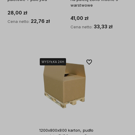
warstwowe
28,00 zł
41,00 zł
22,76 zł
Cena netto:
33,33 zł
Cena netto:
Do koszyka
Do koszyka
Do ulubionych
WYSYŁKA 24H
WYSYŁKA 24H
WYSYŁKA 24H
1200x800x800 karton, pudło