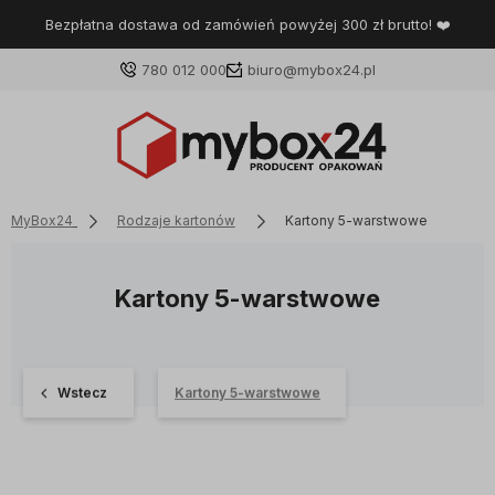
Bezpłatna dostawa od zamówień powyżej 300 zł brutto! ❤️
780 012 000
biuro@mybox24.pl
MyBox24
Rodzaje kartonów
Kartony 5-warstwowe
Kartony 5-warstwowe
Wstecz
Kartony 5-warstwowe