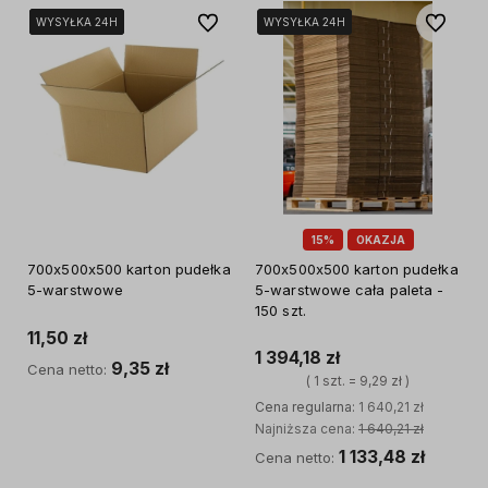
Do ulubionych
Do ulubi
WYSYŁKA 24H
WYSYŁKA 24H
WYSYŁKA 24H
WYSYŁKA 24H
WYSYŁKA 24H
WYSYŁKA 24H
15%
OKAZJA
700x500x500 karton pudełka
700x500x500 karton pudełka
5-warstwowe
5-warstwowe cała paleta -
150 szt.
11,50 zł
1 394,18 zł
9,35 zł
Cena netto:
( 1 szt. = 9,29 zł )
Cena regularna:
1 640,21 zł
Do koszyka
Najniższa cena:
1 640,21 zł
1 133,48 zł
Cena netto: