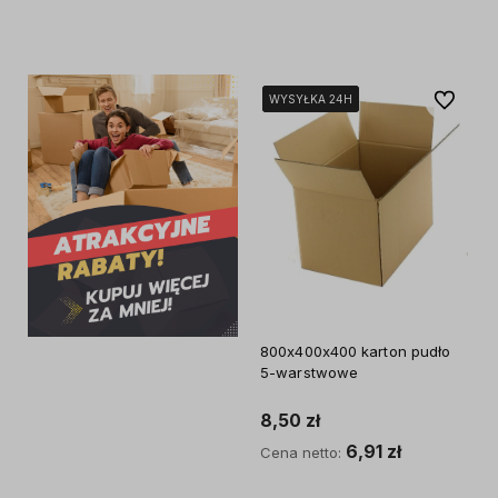
Do koszyka
Do ulubi
WYSYŁKA 24H
WYSYŁKA 24H
WYSYŁKA 24H
WYSYŁKA 24H
800x400x400 karton pudło
5-warstwowe
8,50 zł
6,91 zł
Cena netto: