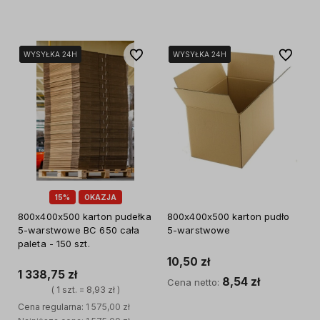
Do koszyka
Do ulubionych
Do ulubi
WYSYŁKA 24H
WYSYŁKA 24H
WYSYŁKA 24H
WYSYŁKA 24H
WYSYŁKA 24H
15%
OKAZJA
800x400x500 karton pudełka
800x400x500 karton pudło
5-warstwowe BC 650 cała
5-warstwowe
paleta - 150 szt.
10,50 zł
1 338,75 zł
8,54 zł
Cena netto:
( 1 szt. = 8,93 zł )
Cena regularna:
1 575,00 zł
Do koszyka