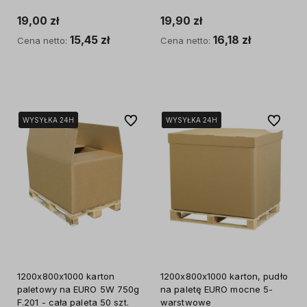
19,00 zł
19,90 zł
15,45 zł
16,18 zł
Cena netto:
Cena netto:
Do koszyka
Do koszyka
Do ulubionych
Do ulubi
WYSYŁKA 24H
WYSYŁKA 24H
WYSYŁKA 24H
WYSYŁKA 24H
WYSYŁKA 24H
WYSYŁKA 24H
1200x800x1000 karton
1200x800x1000 karton, pudło
paletowy na EURO 5W 750g
na paletę EURO mocne 5-
F.201 - cała paleta 50 szt.
warstwowe