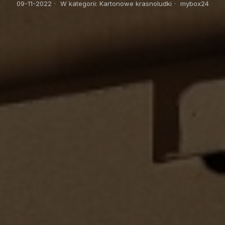
09-11-2022
·
W kategorii:
Kartonowe krasnoludki
·
mybox24