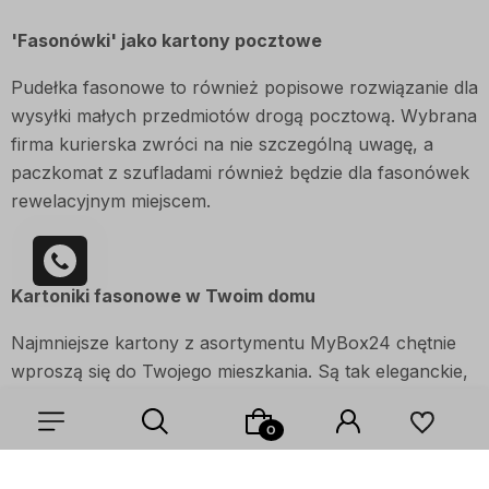
'Fasonówki' jako kartony pocztowe
Pudełka fasonowe to również popisowe rozwiązanie dla
wysyłki małych przedmiotów drogą pocztową. Wybrana
firma kurierska zwróci na nie szczególną uwagę, a
paczkomat z szufladami również będzie dla fasonówek
rewelacyjnym miejscem.
Kartoniki fasonowe w Twoim domu
Najmniejsze kartony z asortymentu MyBox24 chętnie
wproszą się do Twojego mieszkania. Są tak eleganckie,
że bez zarzutów postawisz je na ulubionej komodzie, a
w środku umieścisz małe elementy związane z Twoją
codziennością. Karty do gry w tysiąca? Kalendarzyk
podręczny? Biżuteria? Czemu nie. Do wnętrza