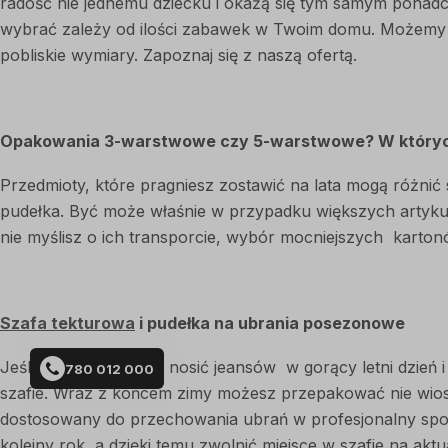
radość nie jednemu dziecku i okażą się tym samym ponadcza
wybrać zależy od ilości zabawek w Twoim domu. Możemy
pobliskie wymiary. Zapoznaj się z naszą ofertą.
Opakowania 3-warstwowe czy 5-warstwowe? W który
Przedmioty, które pragniesz zostawić na lata mogą różnić 
pudełka. Być może właśnie w przypadku większych arty
nie myślisz o ich transporcie, wybór mocniejszych karto
Szafa tekturowa
i pudełka na ubrania posezonowe
Jeśli nie masz ochoty nosić jeansów w gorący letni dzień
780 012 000
szafie. Wraz z końcem zimy możesz przepakować nie wiose
dostosowany do przechowania ubrań w profesjonalny sposó
kolejny rok, a dzięki temu zwolnić miejsce w szafie na a