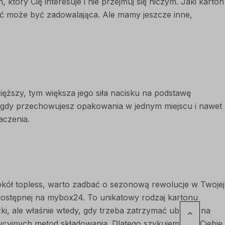
óry Cię interesuje i nie przejmuj się niczym. Jaki karton
 może być zadowalająca. Ale mamy jeszcze inne,
cięższy, tym większa jego siła nacisku na podstawę
y, gdy przechowujesz opakowania w jednym miejscu i nawet
aczenia.
okół topless, warto zadbać o sezonową rewolucje w Twojej
dostępnej na mybox24. To unikatowy rodzaj kartonu
, ale właśnie wtedy, gdy trzeba zatrzymać ubrania na
dycyjnych metod składowania. Dlatego szykujemy dla Ciebie