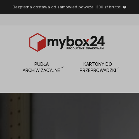
Bezpłatna dostawa od zamówień powyżej 300 zł brutto! ❤️
PUDŁA
KARTONY DO
ARCHIWIZACYJNE
PRZEPROWADZKI