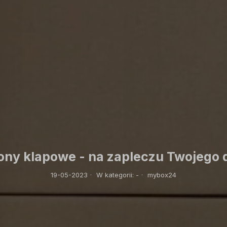
ony klapowe - na zapleczu Twojego
19-05-2023
·
W kategorii:
-
·
mybox24