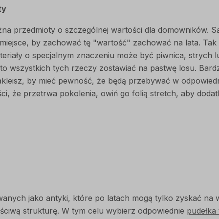
ty
przedmioty o szczególnej wartości dla domowników. Są to
ne miejsce, by zachować tę "wartość" zachować na lata.
riały o specjalnym znaczeniu może być piwnica, strych 
to wszystkich tych rzeczy zostawiać na pastwę losu. Bar
 zakleisz, by mieć pewność, że będą przebywać w odpowi
ści, że przetrwa pokolenia, owiń go
folią stretch
, aby doda
ych jako antyki, które po latach mogą tylko zyskać na wa
ściwą strukturę. W tym celu wybierz odpowiednie
pudełka