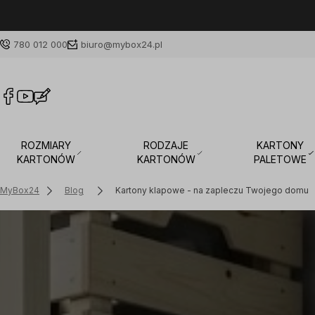
780 012 000
biuro@mybox24.pl
ROZMIARY
RODZAJE
KARTONY
KARTONÓW
KARTONÓW
PALETOWE
MyBox24
Blog
Kartony klapowe - na zapleczu Twojego domu