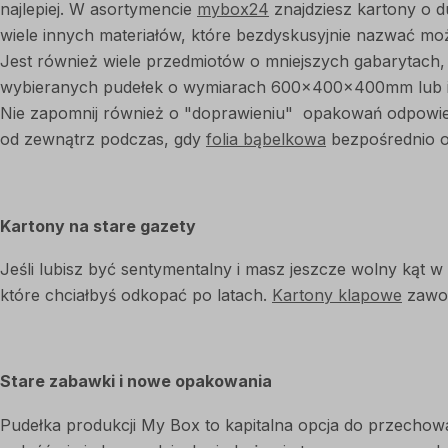
najlepiej. W asortymencie
mybox24
znajdziesz kartony o d
wiele innych materiałów, które bezdyskusyjnie nazwać m
Jest również wiele przedmiotów o mniejszych gabarytach, c
wybieranych pudełek o wymiarach 600x400x400mm lub 
Nie zapomnij również o "doprawieniu" opakowań odpowie
od zewnątrz podczas, gdy
folia bąbelkowa
bezpośrednio 
Kartony na stare gazety
Jeśli lubisz być sentymentalny i masz jeszcze wolny kąt
które chciałbyś odkopać po latach.
Kartony klapowe
zawod
Stare zabawki i nowe opakowania
Pudełka produkcji My Box to kapitalna opcja do przechow