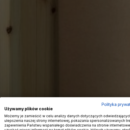
Polityka prywa
Używamy plików cookie
Możemy je zamieścić w celu analizy danych dotyczących odwiedzającyc
ulepszenia naszej strony internetowej, pokazania spersonalizowanych treś
zapewnienia Państwu wspaniałego doświadczenia na stronie internetowe
uzyskać więcej informacji na temat plików cookie, których używamy, otw