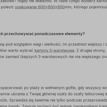
sowe? Nigdy nie wiadomo. W razie czego wybierz karton, kt
 polecić
opakowanie 600x600x600
mm, którego pojemność
ch przechowywać ponadczasowe elementy?
się pod względem wagi i wielkości. Im przedmiot większy i 
kułów warto wybrać
kartony 5-warstwowe
. Z drugiej stron
nów zamiast lżejszych 3-warstwowych nie ma większego zn
 i spacerować po plaży w wełnianym golfie, gdy wszyscy w
nne ubrania z Twojej głównej szafy do szafy tekturowej 
b. Sprawdza się świetnie nie tylko podczas przeprowadzki
ktualne trendy. Zawsze możesz być jednak zwolennikiem tra