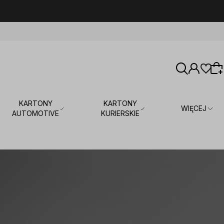
KARTONY
KARTONY
WIĘCEJ
AUTOMOTIVE
KURIERSKIE
Wybierz coś dla siebie z naszej aktualnej
oferty lub zaloguj się, aby przywrócić dodane
produkty do listy z poprzedniej sesji.