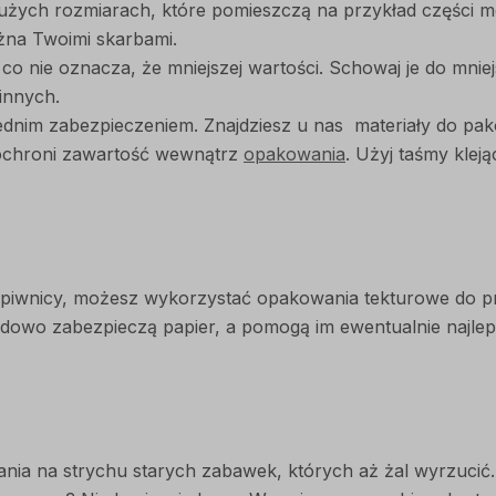
użych rozmiarach, które pomieszczą na przykład części m
ożna Twoimi skarbami.
o nie oznacza, że mniejszej wartości. Schowaj je do mniej
innych.
dnim zabezpieczeniem. Znajdziesz u nas materiały do pa
ochroni zawartość wewnątrz
opakowania
. Użyj taśmy kleją
 w piwnicy, możesz wykorzystać opakowania tekturowe do 
owo zabezpieczą papier, a pomogą im ewentualnie najle
ania na strychu starych zabawek, których aż żal wyrzucić