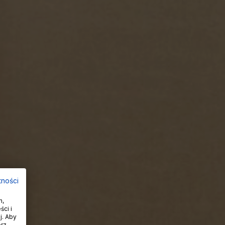
tności
h,
ci i
j. Aby
órz