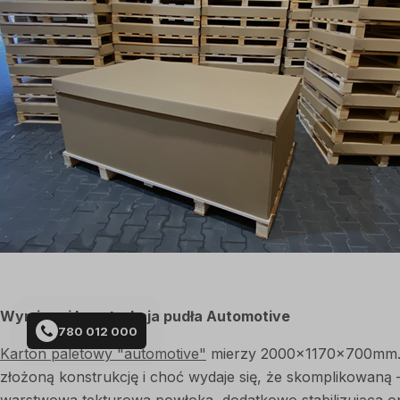
Wymiary i konstrukcja pudła Automotive
780 012 000
Karton paletowy "automotive"
mierzy 2000x1170x700mm. J
złożoną konstrukcję i choć wydaje się, że skomplikowaną 