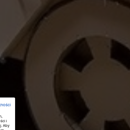
tności
h,
ci i
j. Aby