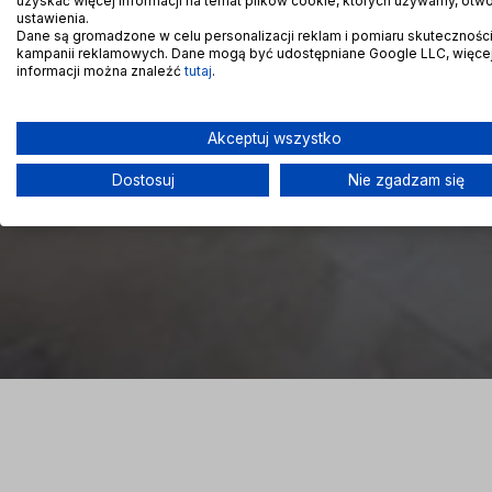
uzyskać więcej informacji na temat plików cookie, których używamy, otw
ustawienia.
Dane są gromadzone w celu personalizacji reklam i pomiaru skutecznośc
kampanii reklamowych. Dane mogą być udostępniane Google LLC, więce
informacji można znaleźć
tutaj
.
Akceptuj wszystko
Dostosuj
Nie zgadzam się