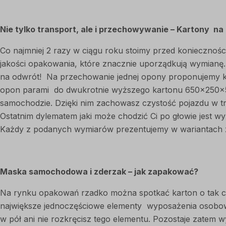
Nie tylko transport, ale i przechowywanie – Kartony na
Co najmniej 2 razy w ciągu roku stoimy przed konieczno
jakości opakowania, które znacznie uporządkują wymianę
na odwrót! Na przechowanie jednej opony proponujemy k
opon parami do dwukrotnie wyższego kartonu 650x250x50
samochodzie. Dzięki nim zachowasz czystość pojazdu w t
Ostatnim dylematem jaki może chodzić Ci po głowie jest w
Każdy z podanych wymiarów prezentujemy w wariantach z
Maska samochodowa i zderzak – jak zapakować?
Na rynku opakowań rzadko można spotkać karton o tak c
największe jednoczęściowe elementy wyposażenia osoboweg
w pół ani nie rozkręcisz tego elementu. Pozostaje zatem w