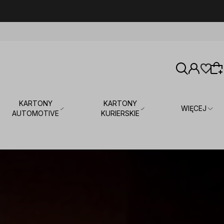
KARTONY
KARTONY
WIĘCEJ
AUTOMOTIVE
KURIERSKIE
Wybierz coś dla siebie z naszej aktualnej
oferty lub zaloguj się, aby przywrócić dodane
produkty do listy z poprzedniej sesji.