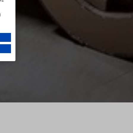
órz
i
j