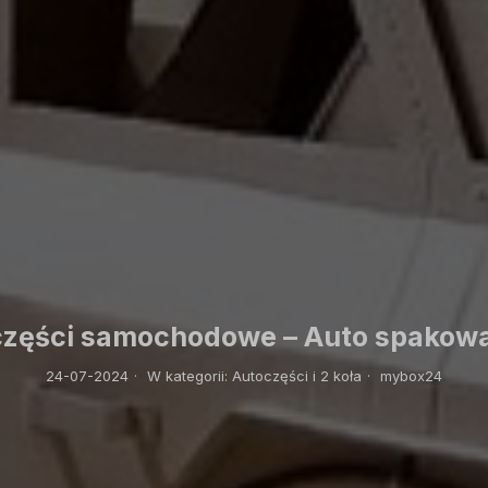
części samochodowe – Auto spakow
24-07-2024
·
W kategorii:
Autoczęści i 2 koła
·
mybox24