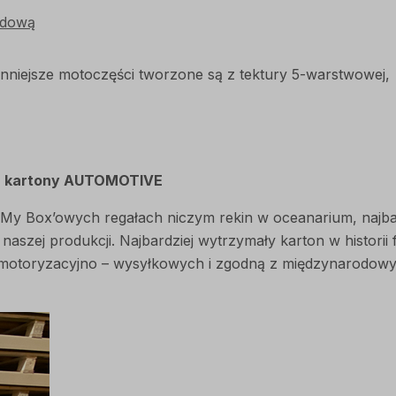
odową
enniejsze motoczęści tworzone są z tektury 5-warstwow
 - kartony AUTOMOTIVE
My Box’owych regałach niczym rekin w oceanarium, najbard
zej produkcji. Najbardziej wytrzymały karton w historii f
motoryzacyjno – wysyłkowych i zgodną z międzynarodowym