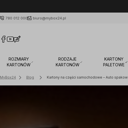
780 012 000
biuro@mybox24.pl
ROZMIARY
RODZAJE
KARTONY
KARTONÓW
KARTONÓW
PALETOWE
MyBox24
Blog
Kartony na części samochodowe – Auto spako