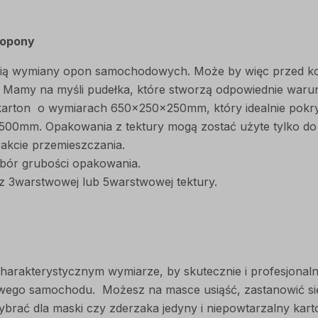
 opony
ścią wymiany opon samochodowych. Może by więc przed ko
. Mamy na myśli pudełka, które stworzą odpowiednie waru
arton o wymiarach 650x250x250mm, który idealnie pokryw
0mm. Opakowania z tektury mogą zostać użyte tylko do s
rakcie przemieszczania.
ybór grubości opakowania.
 3warstwowej lub 5warstwowej tektury.
harakterystycznym wymiarze, by skutecznie i profesjona
o samochodu. Możesz na masce usiąść, zastanowić się, le
ybrać dla maski czy zderzaka jedyny i niepowtarzalny kart