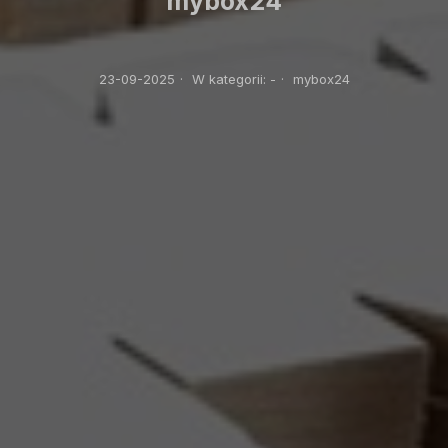
mybox24
23-09-2025
·
W kategorii:
-
·
mybox24