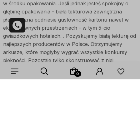
w środku opakowania. Jeśli jednak jesteś spokojny o
głębinę opakowania - biała tekturowa zewnętrzna
płaszczyzna podniesie gustowność kartonu nawet w
ekskluzywnych przestrzeniach - w tym 5-cio
gwiazdkowych hotelach. . Pozyskujemy białą tekturę od
najlepszych producentów w Polsce. Otrzymujemy
arkusze, które mogłyby wygrać wszystkie konkursy
piękności. Pozostaje tylko skonstruować z niej
kartonową figurę, a że na tym znamy się najlepiej - w
efekcie powstaje doskonałe połączenie solidności i
atrakcyjności opakowań z mybox24.
Wybierz coś dla siebie z naszej aktualnej oferty lub zaloguj
się, aby przywrócić dodane produkty do listy z poprzedniej
Biały karton 40x30x8cm jako
paczkomat A
- Pudełka
sesji.
do paczkomatów
Prawda, która nie uwzględnia żadnej polemiki. Białe