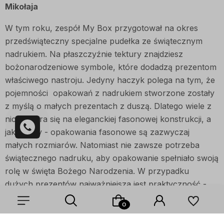
Mikołaja
W tym roku, zespół My Box przygotował na okres
przedświąteczny specjalne pudełka ze świątecznym
nadrukiem. Na płaszczyźnie tektury znajdziesz
bożonarodzeniowe symbole, które dodadzą prezentom
właściwego nastroju. Jedyny haczyk polega na tym, że
pojemności opakowań z nadrukiem stworzone zostały
z myślą o małych prezentach z duszą. Dlatego wiele z
nich opiera się na eleganckiej fasonowej konstrukcji, a
jak wiemy - opakowania fasonowe są zazwyczaj
małych rozmiarów. Natomiast nie zawsze potrzeba
świątecznego nadruku, aby opakowanie spełniało swoją
rolę w święta Bożego Narodzenia. W przypadku
dużych prezentów najważniejsza jest praktyczność -
znalezienie takiego opakowania, które profesjonalnie
pokryje świąteczną niespodziankę dużego kalibru.
Opakowania, które nie zawiedzie w transporcie,