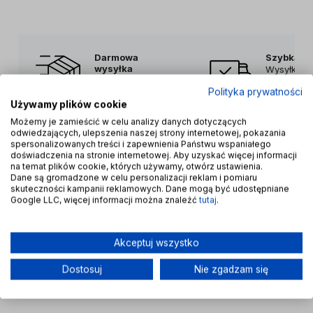
Darmowa
Szybka d
wysyłka
Wysyłka w
Wysyłka gratis
24/48h w 
Polityka prywatności
już od 300zł
robocze
Używamy plików cookie
Możemy je zamieścić w celu analizy danych dotyczących
odwiedzających, ulepszenia naszej strony internetowej, pokazania
spersonalizowanych treści i zapewnienia Państwu wspaniałego
doświadczenia na stronie internetowej. Aby uzyskać więcej informacji
na temat plików cookie, których używamy, otwórz ustawienia.
Dane są gromadzone w celu personalizacji reklam i pomiaru
skuteczności kampanii reklamowych. Dane mogą być udostępniane
Google LLC, więcej informacji można znaleźć
tutaj
.
Pomoc
Akceptuj wszystko
Dostosuj
Nie zgadzam się
Moje konto