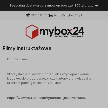
Bezpłatna dostawa od zamówień powyżej 300 zł brutto! ❤️
780 012 000
biuro@mybox24.pl
Filmy instruktażowe
Drodzy Klienci,
Skorzystajcie z naszych porad jak złożyć opakowania
klapowe, do przeprowadzki czy kartony archiwizacyjne.
Kliknijcie poniżej w link do YouTuba :)
https://www.youtube.com/@bartomiejmajewski6806