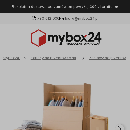
Bezpłatna dostawa od zamówień powyżej 300 zł brutto! ❤️
780 012 000
biuro@mybox24.pl
MyBox24
Kartony do przeprowadzki
Zestawy do przeprowa