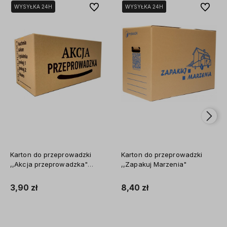
Do ulubionych
Do ulubi
WYSYŁKA 24H
WYSYŁKA 24H
WYSYŁKA 24H
WYSYŁKA 24H
Karton do przeprowadzki
Karton do przeprowadzki
,,Akcja przeprowadzka"
,,Zapakuj Marzenia"
600x300x300
3,90 zł
8,40 zł
Do koszyka
Do koszyka