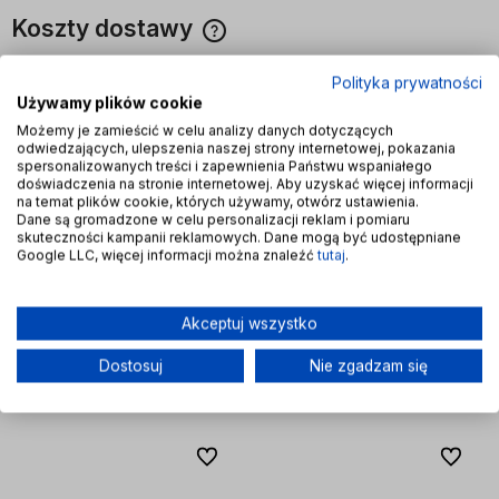
Koszty dostawy
Cena nie zawiera ewentualnych kosztów płatności
Polityka prywatności
Przesyłka kurierska
(Darmowa dostawa od 300 zł
43,80 zł
Używamy plików cookie
kurierem DPD )
Możemy je zamieścić w celu analizy danych dotyczących
odwiedzających, ulepszenia naszej strony internetowej, pokazania
Kurier Pocztex
59,00 zł
spersonalizowanych treści i zapewnienia Państwu wspaniałego
doświadczenia na stronie internetowej. Aby uzyskać więcej informacji
Kurier DPD
65,60 zł
na temat plików cookie, których używamy, otwórz ustawienia.
Dane są gromadzone w celu personalizacji reklam i pomiaru
skuteczności kampanii reklamowych. Dane mogą być udostępniane
Dostawa kurierem paletowym
((darmowa pow.
150,00 zł
Google LLC, więcej informacji można znaleźć
tutaj
.
1200 zł brutto))
odbiór osobisty
(odbiór w siedzibie firmy)
0,00 zł
Akceptuj wszystko
Dostosuj
Nie zgadzam się
Inne z tej kategorii
bionych
bionych
Do ulubionych
Do ulubionych
Do ulubi
Do ulubi