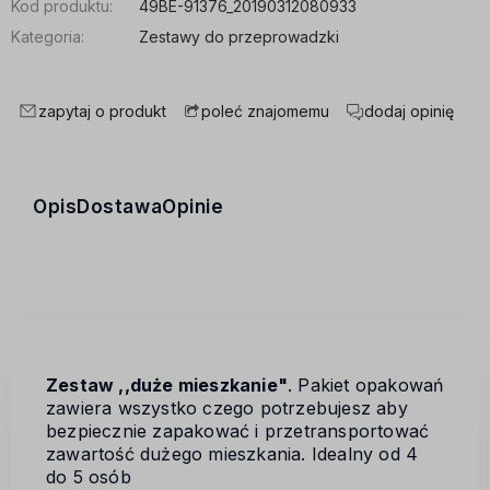
Kod produktu:
49BE-91376_20190312080933
Kategoria:
Zestawy do przeprowadzki
zapytaj o produkt
dodaj opinię
poleć znajomemu
Opis
Dostawa
Opinie
Zestaw ,,duże mieszkanie"
. Pakiet opakowań
zawiera wszystko czego potrzebujesz aby
bezpiecznie zapakować i przetransportować
zawartość dużego mieszkania. Idealny od 4
do 5 osób